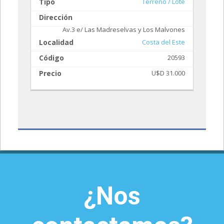
ote
Tipo
Terreno / Lote
T
Dirección
D
Av.3 e/ Las Madreselvas y Los Malvones
L
Localidad
Costa del Este
C
ste
Código
20593
P
70
Precio
U$D 31.000
000
¿Nos