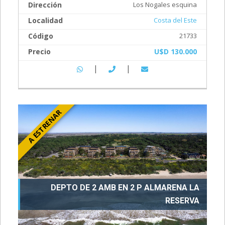
Dirección
Los Nogales esquina
Localidad
Costa del Este
Código
21733
Precio
U$D 130.000
|
|
A ESTRENAR
DEPTO DE 2 AMB EN 2 P ALMARENA LA
RESERVA