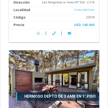
Dirección
Las Amapolas e/ Aven N° 550 - 2 216
Localidad
Costa del Este
Código
22018
Precio
U$D 140.000
|
|
HERMOSO DEPTO DE 3 AMB EN 1° PISO