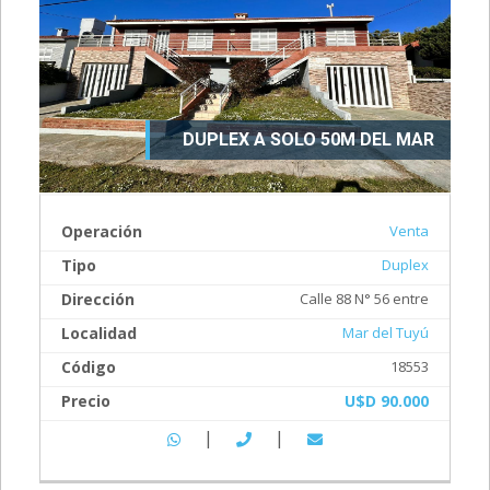
DUPLEX A SOLO 50M DEL MAR
Operación
Venta
Tipo
Duplex
Dirección
Calle 88 N° 56 entre
Localidad
Mar del Tuyú
Código
18553
Precio
U$D 90.000
|
|