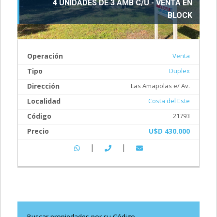
4 UNIDADES DE 3 AMB C/U - VENTA EN
BLOCK
Operación
Venta
Tipo
Duplex
Dirección
Las Amapolas e/ Av.
Localidad
Costa del Este
Código
21793
Precio
U$D 430.000
|
|
Buscar propiedades por su Código