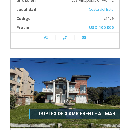
Dirección
Las Amapolas e/ Av. - 2
Localidad
Costa del Este
Código
21156
Precio
U$D 100.000
|
|
DUPLEX DE 3 AMB FRENTE AL MAR