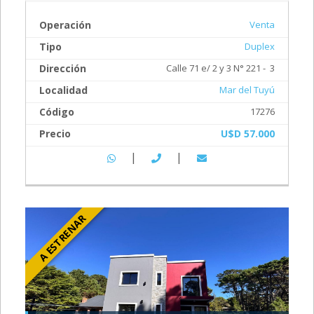
Operación
Venta
Tipo
Duplex
Dirección
Calle 71 e/ 2 y 3 N° 221 - 3
Localidad
Mar del Tuyú
Código
17276
Precio
U$D 57.000
|
|
A ESTRENAR