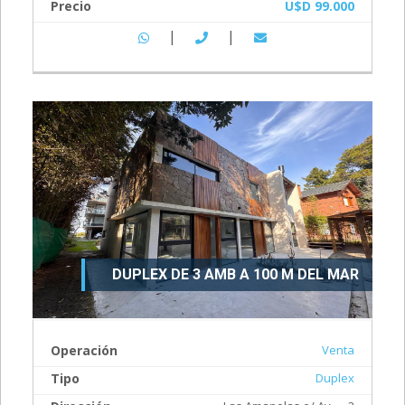
Precio
U$D 99.000
|
|
DUPLEX DE 3 AMB A 100 M DEL MAR
Operación
Venta
Tipo
Duplex