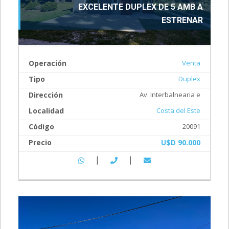
EXCELENTE DUPLEX DE 5 AMB A
ESTRENAR
Operación
Venta
Tipo
Duplex
Dirección
Av. Interbalnearia e
Localidad
Costa del Este
Código
20091
Precio
U$D 90.000
|
|