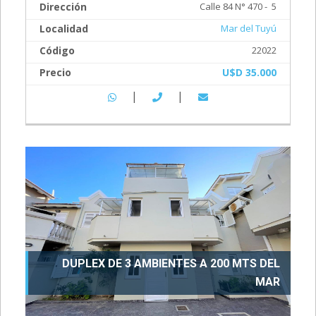
Dirección
Calle 84 N° 470 - 5
Localidad
Mar del Tuyú
Código
22022
Precio
U$D 35.000
|
|
DUPLEX DE 3 AMBIENTES A 200 MTS DEL
MAR