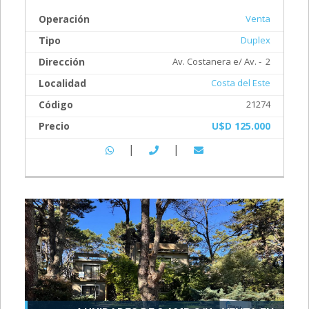
Operación
Venta
Tipo
Duplex
Dirección
Av. Costanera e/ Av. - 2
Localidad
Costa del Este
Código
21274
Precio
U$D 125.000
|
|